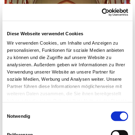
Diese Webseite verwendet Cookies
Wir verwenden Cookies, um Inhalte und Anzeigen zu
personalisieren, Funktionen für soziale Medien anbieten
© Katholische Kirchengemeinde Pfarrei St. Otto
zu können und die Zugriffe auf unsere Website zu
analysieren. Außerdem geben wir Informationen zu Ihrer
Verwendung unserer Website an unsere Partner für
soziale Medien, Werbung und Analysen weiter. Unsere
Freitag, 5. November 2027, 18:30 - 19:30
Partner führen diese Informationen möglicherweise mit
weiteren Daten zusammen, die Sie ihnen bereitgestellt
Uhr
haben oder die sie im Rahmen Ihrer Nutzung der Dienste
gesammelt haben.
E
Kirche Herz Jesu
Notwendig
i
n
w
Präferenzen