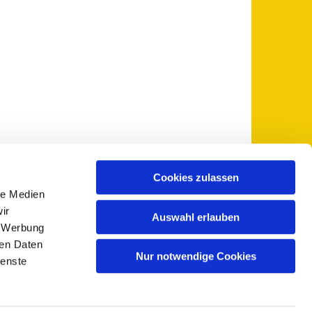
Cookies zulassen
le Medien
 5735-0
pfarramt@sankt-otto.de

ir
Auswahl erlauben
, Werbung
ren Daten
Nur notwendige Cookies
ienste