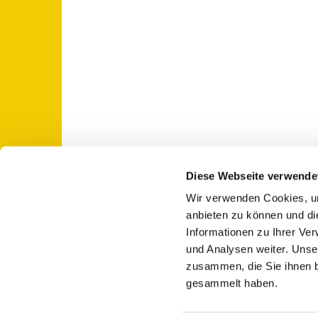
Diese Webseite verwende
Wir verwenden Cookies, um
St. Otto: Katholische Kirche Use

anbieten zu können und di
Informationen zu Ihrer Ve
und Analysen weiter. Unse
zusammen, die Sie ihnen b
gesammelt haben.