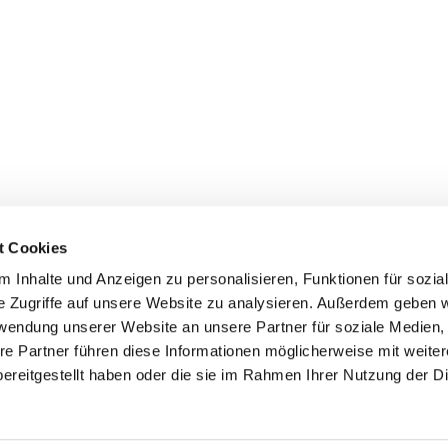
t Cookies
 Inhalte und Anzeigen zu personalisieren, Funktionen für sozia
+49 3834
dom-Anklam-Greifswald · Bahnhofstr. 15, 17489 Greifswald

e Zugriffe auf unsere Website zu analysieren. Außerdem geben w
Kontaktinformationen
Impressum
rwendung unserer Website an unsere Partner für soziale Medien
re Partner führen diese Informationen möglicherweise mit weite
Hinweisgebersystem
ereitgestellt haben oder die sie im Rahmen Ihrer Nutzung der D
Datenschutzerklärung
ChurchDesk-Login