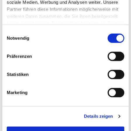
soziale Medien, Werbung und Analysen weiter. Unsere
Partner führen diese Informationen möglicherweise mit
weiteren Daten zusammen, die Sie ihnen bereitgestellt
haben oder die sie im Rahmen Ihrer Nutzung der Dienste
gesammelt haben.
E
Notwendig
i
n
w
Präferenzen
i
l
l
Statistiken
i
g
Marketing
u
n
g
Details zeigen
s
a
u