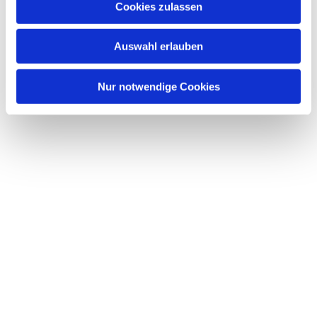
Cookies zulassen
Dies könnte Sie auch interessieren
s
w
Auswahl erlauben
a
h
l
Nur notwendige Cookies