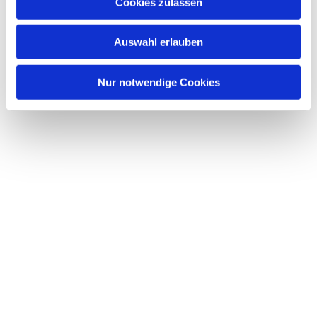
Dies könnte Sie auch interessieren
Cookies zulassen
s
w
Auswahl erlauben
a
h
l
Nur notwendige Cookies