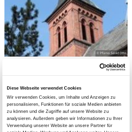
© Pfarrei Sankt Otto
Sonntag, 14. November 2027, 18:00 -
Diese Webseite verwendet Cookies
19:00 Uhr
Wir verwenden Cookies, um Inhalte und Anzeigen zu
personalisieren, Funktionen für soziale Medien anbieten
Kirche St. Joseph, Bahnhofstraße 14,
zu können und die Zugriffe auf unsere Website zu
17489 Greifswald
analysieren. Außerdem geben wir Informationen zu Ihrer
Verwendung unserer Website an unsere Partner für