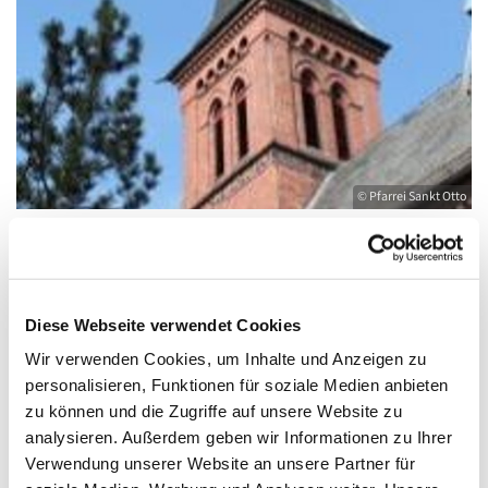
© Pfarrei Sankt Otto
Sonntag, 3. Oktober 2027, 18:00 - 19:00
Diese Webseite verwendet Cookies
Uhr
Wir verwenden Cookies, um Inhalte und Anzeigen zu
personalisieren, Funktionen für soziale Medien anbieten
Kirche St. Joseph, Bahnhofstraße 14,
zu können und die Zugriffe auf unsere Website zu
17489 Greifswald
analysieren. Außerdem geben wir Informationen zu Ihrer
Verwendung unserer Website an unsere Partner für