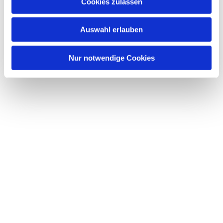
Dies könnte Sie auch interessieren
Cookies zulassen
s
w
Auswahl erlauben
a
h
l
Nur notwendige Cookies