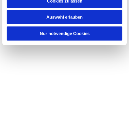
Dies könnte Sie auch interessieren
Cookies zulassen
s
w
Auswahl erlauben
a
h
l
Nur notwendige Cookies