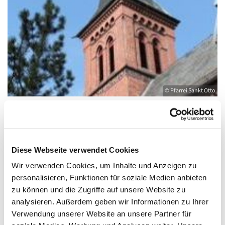
© Pfarrei Sankt Otto
Sonntag, 17. Januar 2027, 18:00 - 19:00
Diese Webseite verwendet Cookies
Uhr
Wir verwenden Cookies, um Inhalte und Anzeigen zu
personalisieren, Funktionen für soziale Medien anbieten
Kirche St. Joseph, Bahnhofstraße 14,
zu können und die Zugriffe auf unsere Website zu
17489 Greifswald
analysieren. Außerdem geben wir Informationen zu Ihrer
Verwendung unserer Website an unsere Partner für